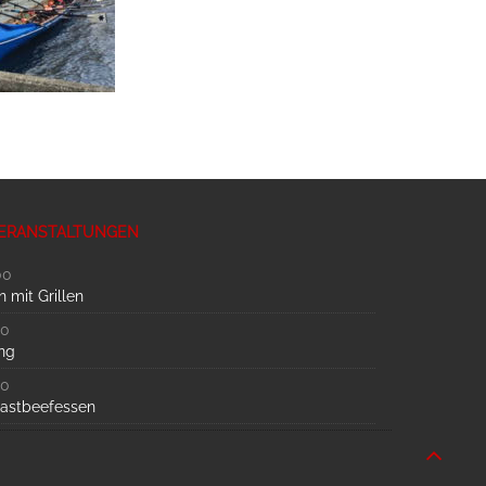
ERANSTALTUNGEN
00
 mit Grillen
00
ng
00
oastbeefessen