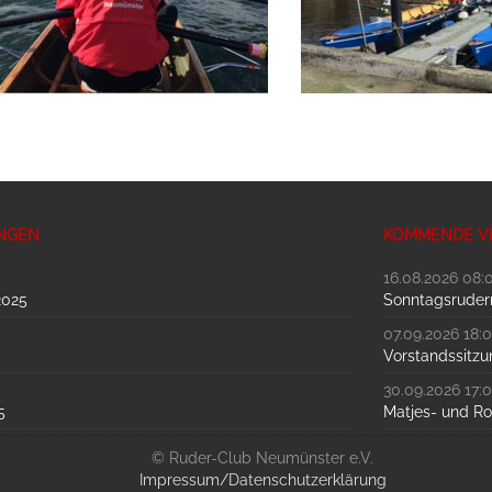
NGEN
KOMMENDE V
16.08.2026 08:
2025
Sonntagsrudern
07.09.2026 18:
Vorstandssitzu
30.09.2026 17:
5
Matjes- und R
© Ruder-Club Neumünster e.V.
Impressum/Datenschutzerklärung