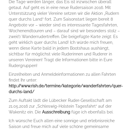
Die Tage werden länger, das Eis ist inzwischen überall
getaut. Auf geht es in eine neue Rudersaison 2016. Mit
Unterstützung vieler Vereine setzen wir die Aktion „Rudern
quer durchs Land“ fort. Zum Saisonstart liegen bereit 8
Angebote vor – wieder sind es interessante Tagesfahrten,
Wochenendtouren und – darauf sind wir besonders stolz –
zwei(!) Wanderrudertreffen. Die beigefügte Karte zeigt: Es
geht wirklich quer durchs Land! Ich würde mich freuen,
wenn diese Karte bald in jedem Bootshaus aushängt,
sichtbar für möglichst viele Ruderinnen und Ruderer in
unseren Vereinen! Tragt die Informationen bitte in Eure
Rudergruppen!
Einzelheiten und Anmeldeinformationen zu allen Fahrten
findet Ihr unter:
http://www.rish.de/termine/kategorie/wanderfahrten/quer-
durchs-land/
Zum Auftakt lädt die Lübecker Ruder-Gesellschaft am
21.05.2016 zur „Schleswig-Holstein Tagesfahrt“ auf der
Wakenitz ein. Die
Ausschreibung
füge ich ebenfalls bei.
Ich wünsche Euch allen eine sonnige und erlebnisreiche
Saison und freue mich auf viele schöne gemeinsame