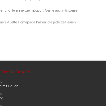
 Bilder und Termine wie möglich. Gerne auch Hinweise
ne aktuelle Homepage haben, die jederzeit einen
ERANSTALTUNGEN
00
 mit Grillen
00
ng
00