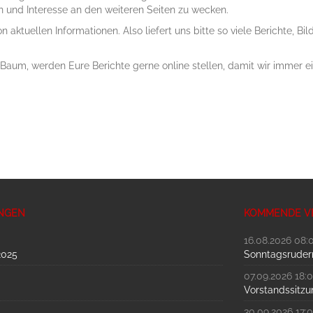
n und Interesse an den weiteren Seiten zu wecken.
von aktuellen Informationen. Also liefert uns bitte so viele Berichte,
um, werden Eure Berichte gerne online stellen, damit wir immer ei
NGEN
KOMMENDE V
16.08.2026 08:
2025
Sonntagsrudern
07.09.2026 18:
Vorstandssitzu
30.09.2026 17: