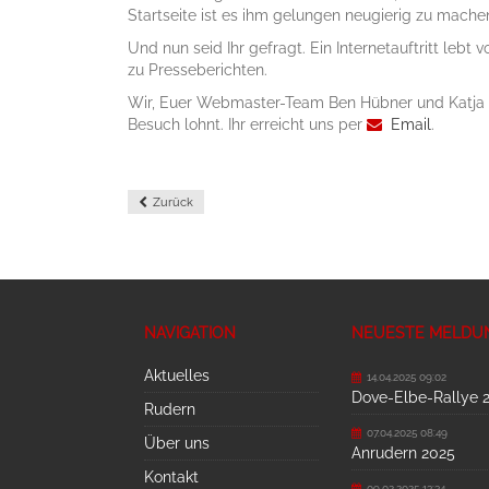
Startseite ist es ihm gelungen neugierig zu mache
Und nun seid Ihr gefragt. Ein Internetauftritt lebt 
zu Presseberichten.
Wir, Euer Webmaster-Team Ben Hübner und Katja Ba
Besuch lohnt. Ihr erreicht uns per
Email
.
Zurück
NAVIGATION
NEUESTE MELDU
Aktuelles
14.04.2025 09:02
Dove-Elbe-Rallye 
Rudern
07.04.2025 08:49
Über uns
Anrudern 2025
Kontakt
09.02.2025 13:34